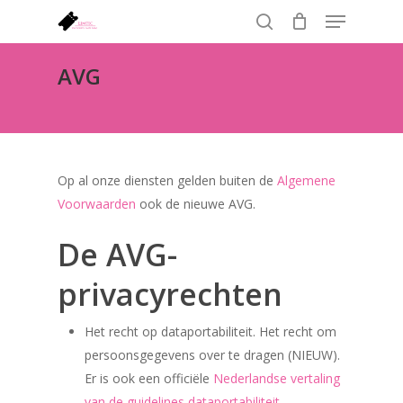
Menu
Skip
to
search
Close
main
AVG
Menu
content
Op al onze diensten gelden buiten de
Algemene
Voorwaarden
ook de nieuwe AVG.
De AVG-
privacyrechten
Het recht op dataportabiliteit. Het recht om
persoonsgegevens over te dragen (NIEUW).
Er is ook een officiële
Nederlandse vertaling
van de guidelines dataportabiliteit