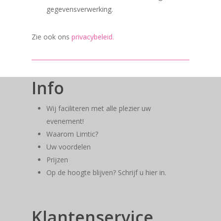
gegevensverwerking.
Zie ook ons
privacybeleid.
Info
Wij faciliteren met alle plezier uw
evenement!
Waarom Limtic?
Uw voordelen
Prijzen
Op de hoogte blijven? Schrijf u hier in.
Klantenservice