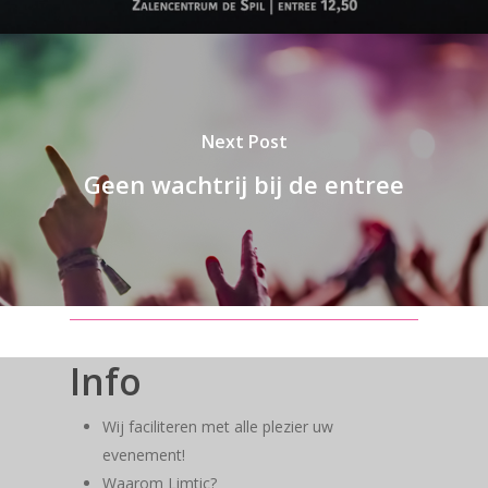
Next Post
Geen wachtrij bij de entree
Info
Wij faciliteren met alle plezier uw
evenement!
Waarom Limtic?