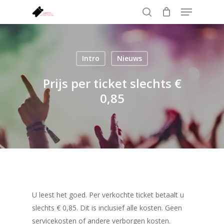
Menu
Skip
to
search
Close
main
Menu
content
Intro
Nieuws
Prijs per ticket slechts €
0,85
U leest het goed. Per verkochte ticket betaalt u
slechts € 0,85. Dit is inclusief alle kosten. Geen
servicekosten of andere verborgen kosten.