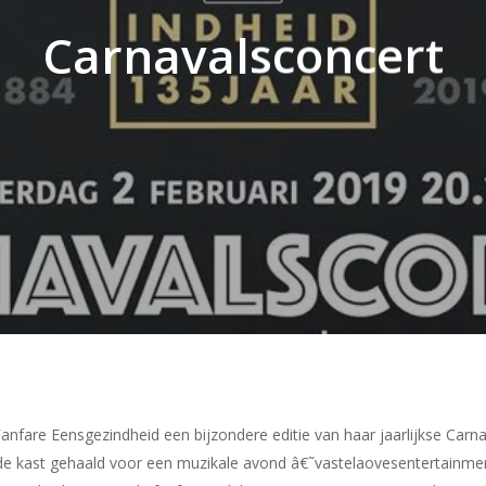
Carnavalsconcert
anfare Eensgezindheid een bijzondere editie van haar jaarlijkse Carn
t de kast gehaald voor een muzikale avond â€˜vastelaovesentertainmen