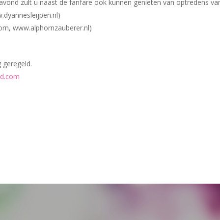
avond zult u naast de fanfare ook kunnen genieten van optredens va
.dyannesleijpen.nl)
orn, www.alphornzauberer.nl)
 geregeld.
id.com