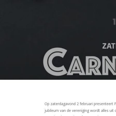
Op zaterdagavond 2 februari presenteert F
jubileum van de vereniging wordt alles ui