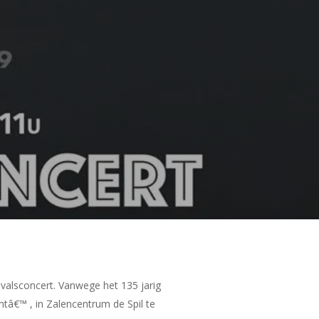
avalsconcert. Vanwege het 135 jarig
tâ€™ , in Zalencentrum de Spil te