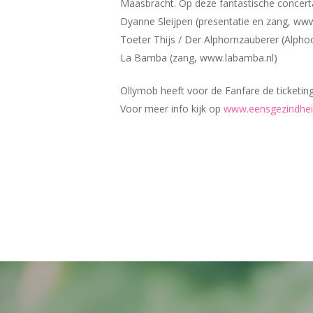
Maasbracht. Op deze fantastische concert
Dyanne Sleijpen (presentatie en zang, www
Toeter Thijs / Der Alphornzauberer (Alpho
La Bamba (zang, www.labamba.nl)
Ollymob heeft voor de Fanfare de ticketing
Voor meer info kijk op
www.eensgezindhe