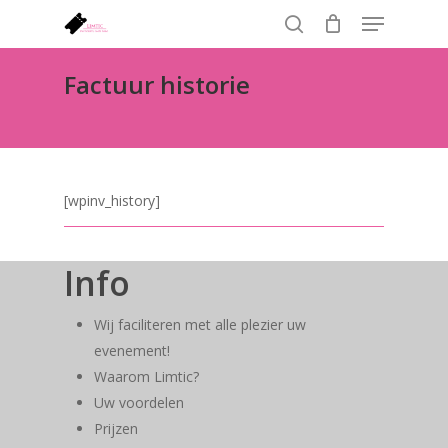
Menu
Skip
to
search
Close
main
Factuur historie
Menu
content
[wpinv_history]
Info
Wij faciliteren met alle plezier uw
evenement!
Waarom Limtic?
Uw voordelen
Prijzen