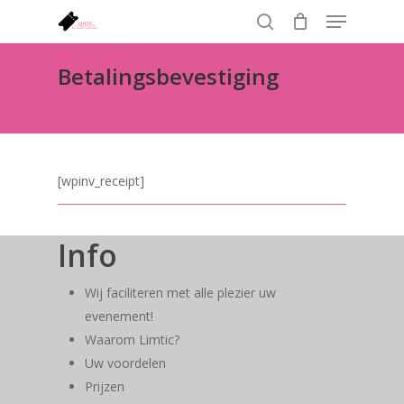
Menu
Skip
to
search
Close
main
Betalingsbevestiging
Menu
content
[wpinv_receipt]
Info
Wij faciliteren met alle plezier uw
evenement!
Waarom Limtic?
Uw voordelen
Prijzen