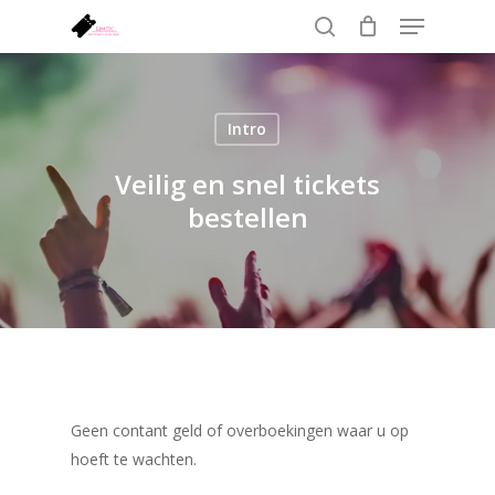
Menu
Skip
to
search
Close
main
Menu
content
Intro
Veilig en snel tickets
bestellen
Geen contant geld of overboekingen waar u op
hoeft te wachten.